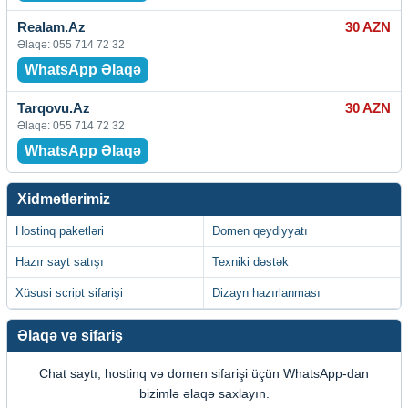
Realam.Az
30 AZN
Əlaqə: 055 714 72 32
WhatsApp Əlaqə
Tarqovu.Az
30 AZN
Əlaqə: 055 714 72 32
WhatsApp Əlaqə
Xidmətlərimiz
Hostinq paketləri
Domen qeydiyyatı
Hazır sayt satışı
Texniki dəstək
Xüsusi script sifarişi
Dizayn hazırlanması
Əlaqə və sifariş
Chat saytı, hostinq və domen sifarişi üçün WhatsApp-dan
bizimlə əlaqə saxlayın.