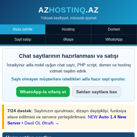
AZ
HOSTINQ
.AZ
Yüksək keyfiyyət, münasib qiymət
Əsas səhifə
Hostinq
Domen
Sayt satışı
Əlaqə
WhatsApp
Chat saytlarının hazırlanması və satışı
İstədiyiniz adla mobil uyğun chat saytı, PHP script, domen və hostinq
xidməti təqdim edirik.
Saytı olmayan müştərilərə istədikləri adla hazır sayt qurulur.
WhatsApp-la sifariş et
Satılan saytlara bax
7/24 dəstək:
Saytınızın qurulması, dizayn dəyişikliyi, funksiya
əlavə edilməsi və serverə yerləşdirilməsi.
NEW
Auto 1.4 New
Server
• Daxil OL
Ətraflı →