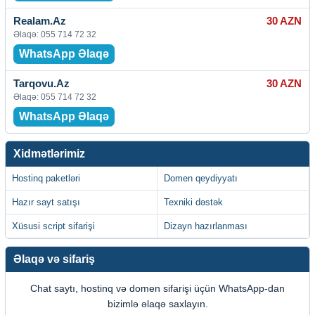
Realam.Az
30 AZN
Əlaqə: 055 714 72 32
WhatsApp Əlaqə
Tarqovu.Az
30 AZN
Əlaqə: 055 714 72 32
WhatsApp Əlaqə
Xidmətlərimiz
Hostinq paketləri
Domen qeydiyyatı
Hazır sayt satışı
Texniki dəstək
Xüsusi script sifarişi
Dizayn hazırlanması
Əlaqə və sifariş
Chat saytı, hostinq və domen sifarişi üçün WhatsApp-dan
bizimlə əlaqə saxlayın.