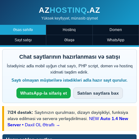
AZ
HOSTINQ
.AZ
Yüksək keyfiyyət, münasib qiymət
Əsas səhifə
Hostinq
Domen
Sayt satışı
Əlaqə
WhatsApp
Chat saytlarının hazırlanması və satışı
İstədiyiniz adla mobil uyğun chat saytı, PHP script, domen və hostinq
xidməti təqdim edirik.
Saytı olmayan müştərilərə istədikləri adla hazır sayt qurulur.
WhatsApp-la sifariş et
Satılan saytlara bax
7/24 dəstək:
Saytınızın qurulması, dizayn dəyişikliyi, funksiya
əlavə edilməsi və serverə yerləşdirilməsi.
NEW
Auto 1.4 New
Server
• Daxil OL
Ətraflı →